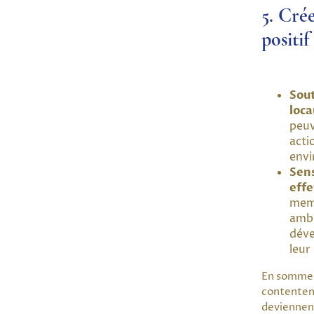
5. Cré
positif
Sout
loca
peuv
acti
envi
Sens
effe
mem
amb
déve
leur
En somme, 
contentent
deviennent