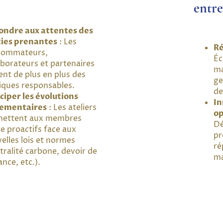
entre
ondre aux attentes des
ties prenantes
: Les
Ré
sommateurs,
Éc
aborateurs et partenaires
ma
ent de plus en plus des
ge
iques responsables.
de
ciper les évolutions
In
lementaires
: Les ateliers
op
mettent aux membres
Dé
re proactifs face aux
pr
elles lois et normes
ré
tralité carbone, devoir de
m
lance, etc.).