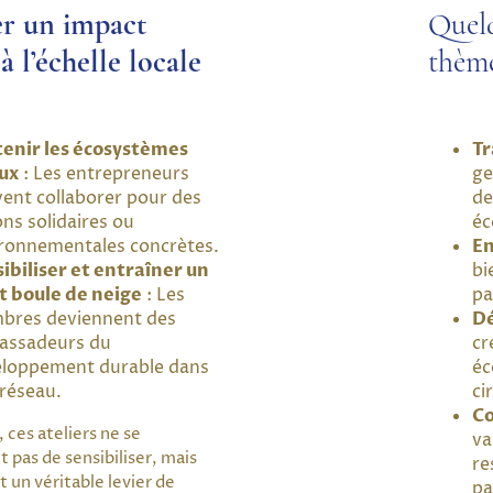
er un impact
Quel
 à l’échelle locale
thème
enir les écosystèmes
Tr
ux
: Les entrepreneurs
ge
ent collaborer pour des
de
ons solidaires ou
éc
ronnementales concrètes.
En
ibiliser et entraîner un
bi
t boule de neige
: Les
pa
bres deviennent des
D
assadeurs du
cr
loppement durable dans
éc
 réseau.
ci
C
ces ateliers ne se
va
 pas de sensibiliser, mais
re
 un véritable levier de
pa