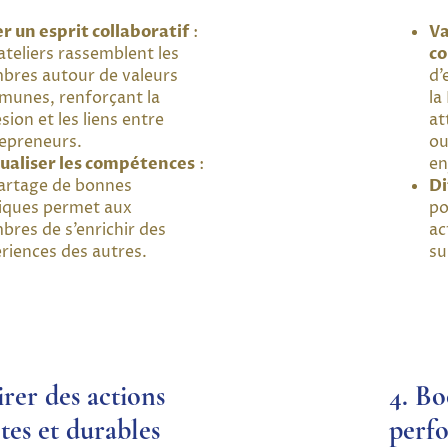
r un esprit collaboratif
:
Va
ateliers rassemblent les
co
res autour de valeurs
d’
unes, renforçant la
la
sion et les liens entre
at
epreneurs.
ou
ualiser les compétences
:
en
artage de bonnes
Di
iques permet aux
po
res de s’enrichir des
ac
riences des autres.
su
irer des actions
4. Bo
tes et durables
perf