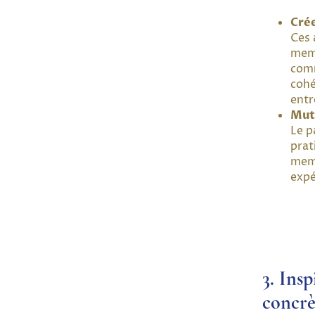
Crée
Ces 
memb
comm
cohé
entr
Mut
Le p
prat
memb
expé
3. Insp
concrè