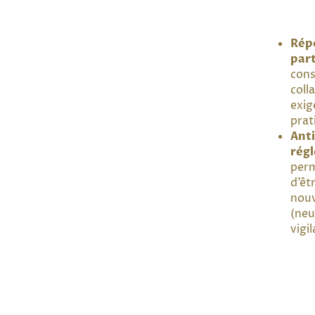
Rép
par
con
coll
exig
prat
Anti
rég
per
d’êt
nouv
(neu
vigi