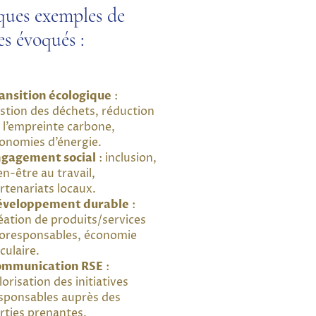
ques exemples de
s évoqués :
ansition écologique
:
stion des déchets, réduction
 l’empreinte carbone,
onomies d’énergie.
gagement social
: inclusion,
en-être au travail,
rtenariats locaux.
éveloppement durable
:
éation de produits/services
oresponsables, économie
rculaire.
ommunication RSE
:
lorisation des initiatives
sponsables auprès des
rties prenantes.